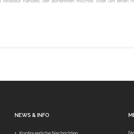
en Amateur handelt, der abnehmen möchte, oder um einen Hoc
NEWS & INFO
M
Kontinuierliche Nachrichten
Fa