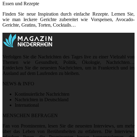
Essen und Rezepte
Finden Sie neue Inspiration durch einfache Rezepte. Lernen Sie,
wie man leckere Gerichte zubereitet wie Vorspeisen, Avocado-
Gerichte, Gratins, Torten, Cocktails…
Verfolgen Sie die Nachrichten des Tages live zu einer Vielzahl von
Themen wie Gesundheit, Politik, Ökologie, Nachrichten…
Entdecken Sie die neuesten Nachrichten, um in Frankreich und im
Ausland auf dem Laufenden zu bleiben.
NEWS & INFO
Kontinuierliche Nachrichten
Nachrichten in Deutschland
International
MENSCHEN BEFRAGEN
Fan von Prominenten, lesen Sie die neuesten Interviews, um mehr
über das Leben von Berühmtheiten zu erfahren. Die Interviews
erlauben Ihnen, die Prominenten besser kennenzulernen, die